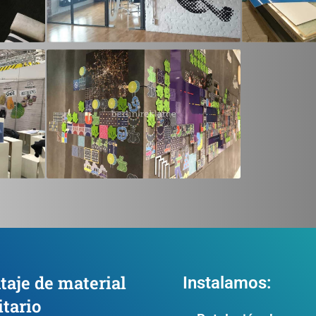
taje de material
Instalamos:
itario