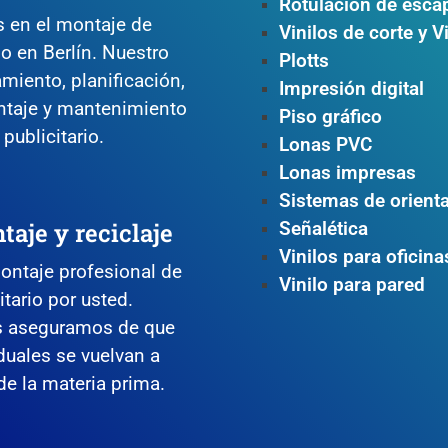
Rotulación de esca
 en el montaje de
Vinilos de corte
y
V
o en Berlín. Nuestro
Plotts
miento, planificación,
Impresión digital
ntaje y mantenimiento
Piso gráfico
publicitario.
Lonas PVC
Lonas impresas
Sistemas de orient
aje y reciclaje
Señalética
Vinilos para oficina
ntaje profesional de
Vinilo para pared
tario por usted.
os aseguramos de que
duales se vuelvan a
 de la materia prima.