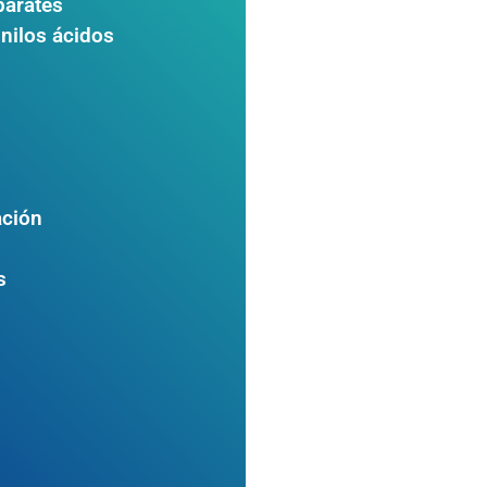
parates
inilos ácidos
ación
s