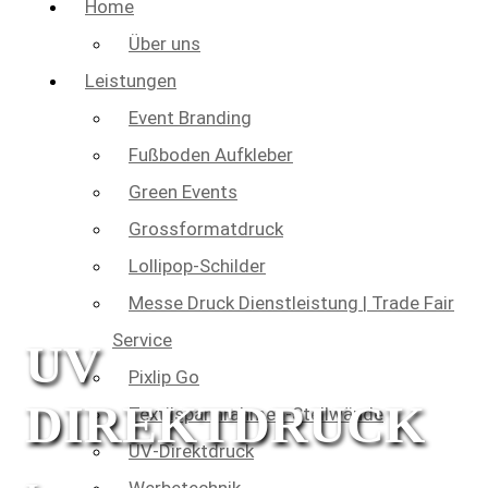
Home
Über uns
Leistungen
Event Branding
Fußboden Aufkleber
Green Events
Grossformatdruck
Lollipop-Schilder
Messe Druck Dienstleistung | Trade Fair
Service
UV
Pixlip Go
DIREKTDRUCK
Textilspannrahmen-Stellwände
UV-Direktdruck