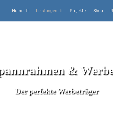
Home
Leistungen
Projekte
Shop
R
spannrahmen & Werb
Der perfekte Werbeträger