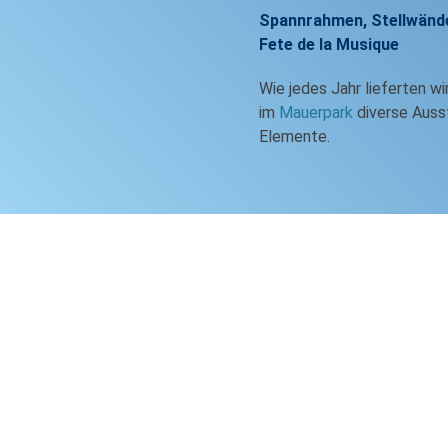
Spannrahmen, Stellwände
Fete de la Musique
Wie jedes Jahr lieferten wi
im
Mauerpark
diverse Auss
Elemente.