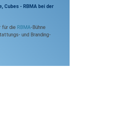
, Cubes - RBMA bei der
r für die
RBMA
-Bühne
tattungs- und Branding-