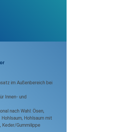
or
nsatz im Außenbereich bei
für Innen- und
onal nach Wahl: Ösen,
, Hohlsaum, Hohlsaum mit
, Keder/Gummilippe