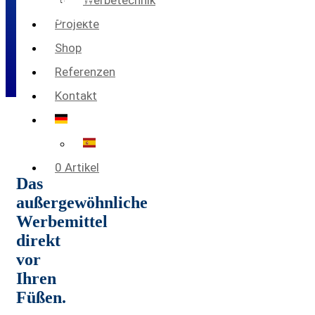
Werbetechnik
Werbefläche.
Projekte
Shop
Referenzen
Kontakt
0 Artikel
Das
außergewöhnliche
Werbemittel
direkt
vor
Ihren
Füßen.