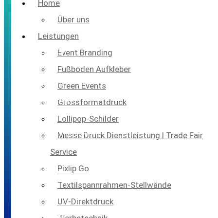
Home
Über uns
Leistungen
MACHEN
Event Branding
SIE
Fußboden Aufkleber
IHREN
Green Events
FUßBODEN
Grossformatdruck
ZUR
Lollipop-Schilder
WERBEFLÄCHE
Messe Druck Dienstleistung | Trade Fair
Service
Der
Pixlip Go
Boden,
Textilspannrahmen-Stellwände
die
UV-Direktdruck
meist
unterschätzte