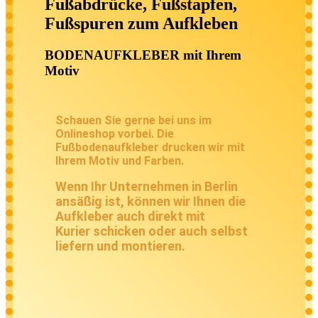
Fußabdrücke, Fußstapfen,
Fußspuren zum Aufkleben
BODENAUFKLEBER mit Ihrem
Motiv
Schauen Sie gerne bei uns im
Onlineshop vorbei. Die
Fußbodenaufkleber drucken wir mit
Ihrem Motiv und Farben.
Wenn Ihr Unternehmen in Berlin
ansäßig ist, können wir Ihnen die
Aufkleber auch direkt mit
Kurier
schicken
oder auch selbst
liefern und montieren.