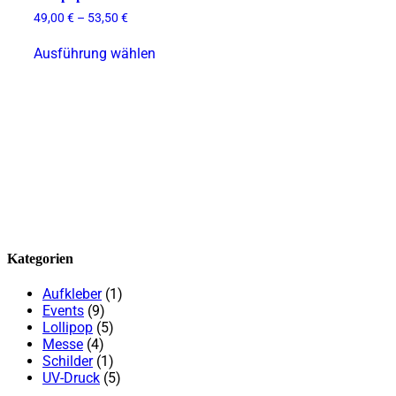
49,00
€
–
53,50
€
Dieses
Ausführung wählen
Produkt
weist
mehrere
Varianten
auf.
Die
Optionen
können
auf
der
Produktseite
gewählt
werden
Kategorien
Aufkleber
(1)
Events
(9)
Lollipop
(5)
Messe
(4)
Schilder
(1)
UV-Druck
(5)