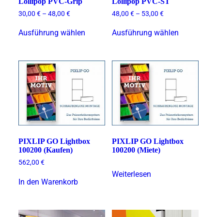
Lollipop PVC-Grip
Lollipop PVC-ST
werden
werden
30,00
€
–
48,00
€
48,00
€
–
53,00
€
Dieses
Dieses
Ausführung wählen
Ausführung wählen
Produkt
Produkt
weist
weist
mehrere
mehrere
Varianten
Varianten
auf.
auf.
Die
Die
Optionen
Optionen
können
können
auf
auf
der
der
Produktseite
Produktsei
gewählt
gewählt
PIXLIP GO Lightbox
PIXLIP GO Lightbox
werden
werden
100200 (Kaufen)
100200 (Miete)
562,00
€
Weiterlesen
In den Warenkorb