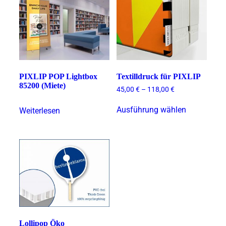
PIXLIP POP Lightbox
Textilldruck für PIXLIP
85200 (Miete)
45,00
€
–
118,00
€
Dieses
Ausführung wählen
Weiterlesen
Produkt
weist
mehrere
Varianten
auf.
Die
Optionen
können
auf
der
Produktsei
gewählt
Lollipop Öko
werden