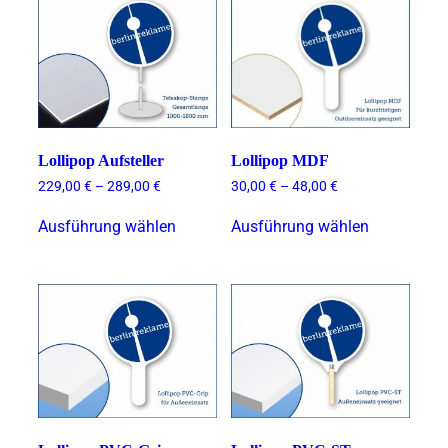
Lollipop Aufsteller
Lollipop MDF
229,00
€
–
289,00
€
30,00
€
–
48,00
€
Dieses
Dieses
Ausführung wählen
Ausführung wählen
Produkt
Produkt
weist
weist
mehrere
mehrere
Varianten
Varianten
auf.
auf.
Die
Die
Optionen
Optionen
können
können
auf
auf
der
der
Produktseite
Produktsei
gewählt
gewählt